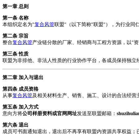
第一章 总则
第一条 名称
本组织定名为"
复合风管
联盟"（以下简称"联盟"），为行业
第二条 宗旨
整合
复合风管
产业链分散的厂家、经销商与工程方资源，以"
第三条 性质
联盟为非排他、非法人性质的行业协作平台，各成员保持独立
第二章 加入与退出
第四条 成员资格
从事
复合风管
及相关材料生产、销售、施工、设计的合法经营
第五条 加入方式
意向方将
公司样册资料或官网网址
发送至联盟邮箱：
shuzihuli
第六条 退出
成员可书面通知退出，退出后不再享有联盟内资源共享权益；