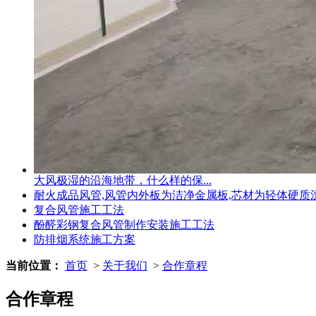
大风极湿的沿海地带，什么样的保...
耐火成品风管,风管内外板为洁净金属板,芯材为轻体硬质
复合风管施工工法
酚醛彩钢复合风管制作安装施工工法
防排烟系统施工方案
当前位置：
首页
>
关于我们
>
合作章程
合作章程